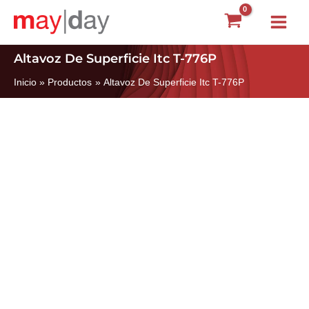
Ir
Main
al
Menu
contenido
Altavoz De Superficie Itc T-776P
Inicio
Productos
Altavoz De Superficie Itc T-776P