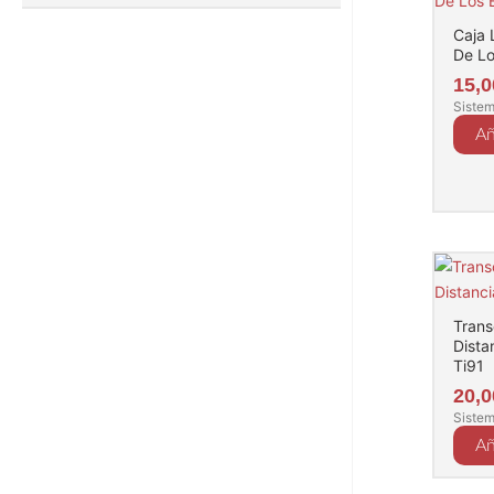
Caja L
De Lo
15,
Sistem
Añ
Trans
Dista
Ti91
20,
Sistem
Añ