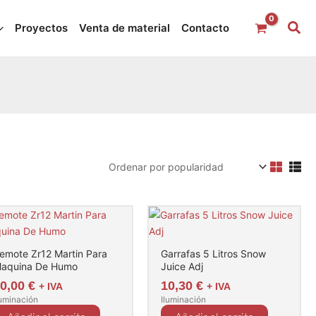
Proyectos
Venta de material
Contacto
emote Zr12 Martin Para
Garrafas 5 Litros Snow
aquina De Humo
Juice Adj
50,00
€
10,30
€
+ IVA
+ IVA
luminación
Iluminación