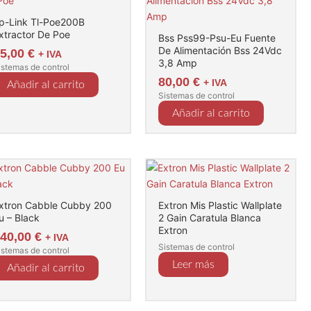
p-Link Tl-Poe200B
xtractor De Poe
Bss Pss99-Psu-Eu Fuente
De Alimentación Bss 24Vdc
25,00
€
+ IVA
3,8 Amp
istemas de control
80,00
€
+ IVA
Añadir al carrito
Sistemas de control
Añadir al carrito
xtron Cabble Cubby 200
Extron Mis Plastic Wallplate
u – Black
2 Gain Caratula Blanca
Extron
340,00
€
+ IVA
Sistemas de control
istemas de control
Leer más
Añadir al carrito