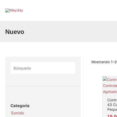
Ir
al
contenido
Nuevo
Mostrando 1–2
Agotad
Contr
43 Co
Categoría
Pequ
Sonido
15,