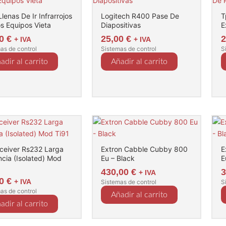
lenas De Ir Infrarrojos
Logitech R400 Pase De
T
s Equipos Vieta
Diapositivas
E
00
€
25,00
€
+ IVA
+ IVA
as de control
Sistemas de control
S
adir al carrito
Añadir al carrito
ceiver Rs232 Larga
Extron Cabble Cubby 800
E
ncia (Isolated) Mod
Eu – Black
E
430,00
€
+ IVA
00
€
+ IVA
Sistemas de control
S
as de control
Añadir al carrito
adir al carrito