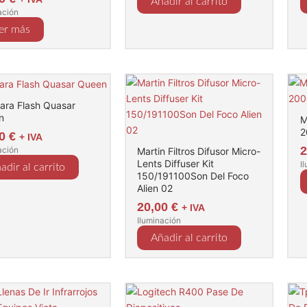
Añadir al carrito
ación
er más
ra Flash Quasar
n
M
2
00
€
+ IVA
ación
Martin Filtros Difusor Micro-
Lents Diffuser Kit
I
adir al carrito
150/191100Son Del Foco
Alien 02
20,00
€
+ IVA
Iluminación
Añadir al carrito