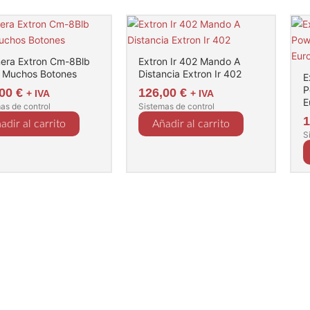
era Extron Cm-8Blb
Extron Ir 402 Mando A
 Muchos Botones
Distancia Extron Ir 402
E
P
,00
€
126,00
€
+ IVA
+ IVA
E
as de control
Sistemas de control
adir al carrito
Añadir al carrito
S