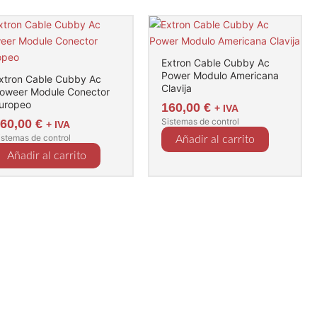
Extron Cable Cubby Ac
Power Modulo Americana
xtron Cable Cubby Ac
Clavija
oweer Module Conector
uropeo
160,00
€
+ IVA
Sistemas de control
160,00
€
+ IVA
istemas de control
Añadir al carrito
Añadir al carrito