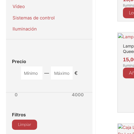
Ilumin
Vídeo
Le
Sistemas de control
Iluminación
Lampa
Quee
15,
Precio
Ilumin
—
€
Añ
0
4000
Filtros
Limpiar