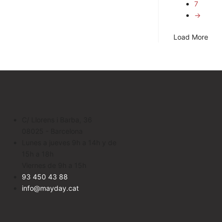
7
→
Load More
C/ Llorens i Barba, 36
08025 - Barcelona
Lunes a jueves 9h a 14h y de
15h a 18h
Viernes de 9h a 15h
93 450 43 88
info@mayday.cat