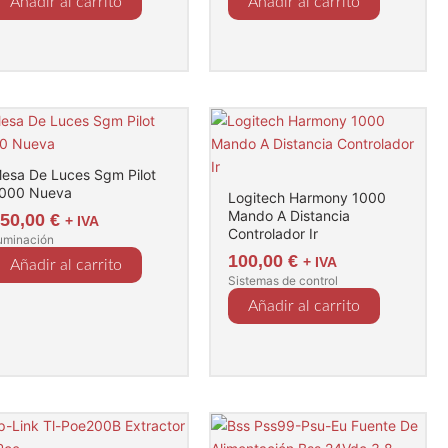
Añadir al carrito
Añadir al carrito
esa De Luces Sgm Pilot
000 Nueva
Logitech Harmony 1000
Mando A Distancia
250,00
€
+ IVA
Controlador Ir
luminación
100,00
€
+ IVA
Añadir al carrito
Sistemas de control
Añadir al carrito