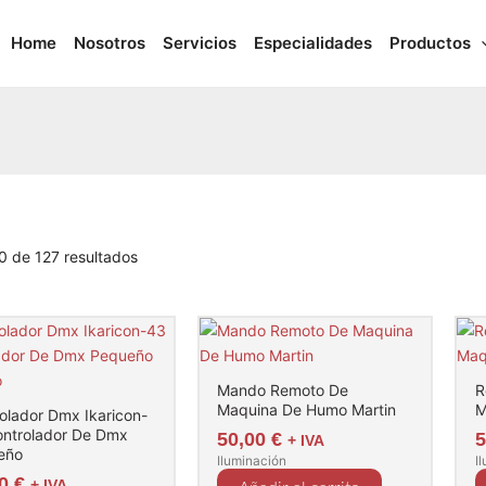
Ordenado
por
Home
Nosotros
Servicios
Especialidades
Productos
popularidad
0 de 127 resultados
o
Mando Remoto De
R
Maquina De Humo Martin
M
olador Dmx Ikaricon-
ntrolador De Dmx
50,00
€
+ IVA
eño
Iluminación
I
00
€
+ IVA