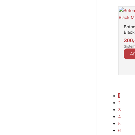
Boton
Black
300
Sistem
Añ
1
2
3
4
5
6