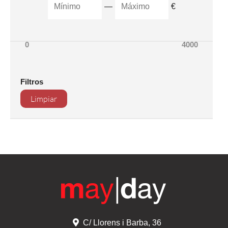
—
€
0
4000
Filtros
Limpiar
C/ Llorens i Barba, 36