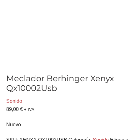
Meclador Berhinger Xenyx
Qx10002Usb
Sonido
89,00
€
+ IVA
Nuevo
SKU:
XENYX QX1002USB
Categoría:
Sonido
Etiqueta: