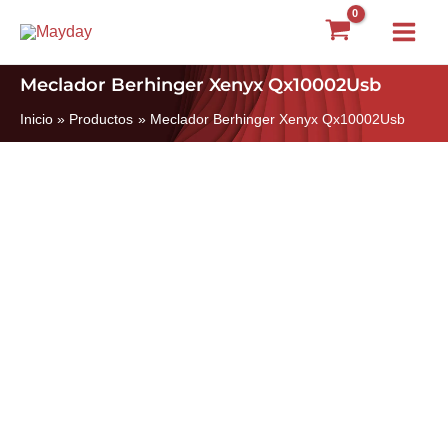
Ir
Main
al
Menu
contenido
Meclador Berhinger Xenyx Qx10002Usb
Inicio
Productos
Meclador Berhinger Xenyx Qx10002Usb