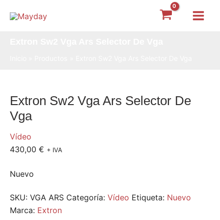
Ir
Main
al
Menu
contenido
Extron Sw2 Vga Ars Selector De Vga
Inicio
Productos
Extron Sw2 Vga Ars Selector De Vga
Extron Sw2 Vga Ars Selector De
Vga
Vídeo
430,00
€
+ IVA
Nuevo
SKU:
VGA ARS
Categoría:
Vídeo
Etiqueta:
Nuevo
Marca:
Extron