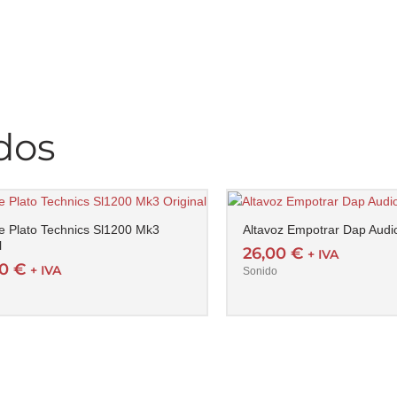
dos
e Plato Technics Sl1200 Mk3
Altavoz Empotrar Dap Aud
l
26,00
€
+ IVA
00
€
+ IVA
Sonido