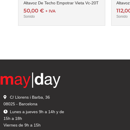
Altavoz De Techo Empotrar Vieta Vc-20T
Altavo
50,00
€
112,
+ IVA
Sonido
Sonido
C/ Llorens i Barba, 36
08025 - Barcelona
Lunes a jueves 9h a 14h y de
15h a 18h
Viernes de 9h a 15h