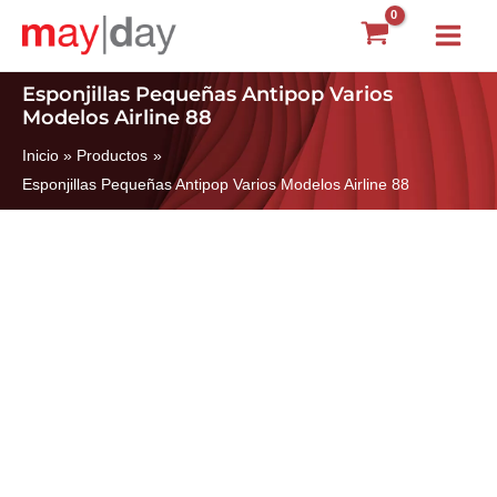
Ir
Main
al
Menu
contenido
Esponjillas Pequeñas Antipop Varios
Modelos Airline 88
Inicio
Productos
Esponjillas Pequeñas Antipop Varios Modelos Airline 88