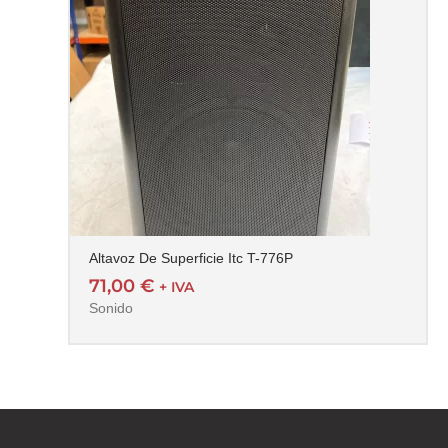
Altavoz De Superficie Itc T-776P
71,00
€
+ IVA
Sonido