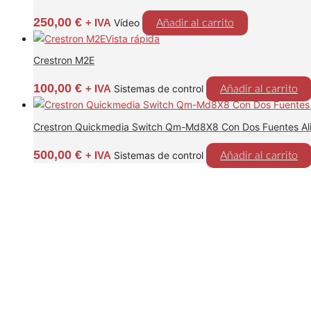
250,00
€
+ IVA
Vídeo
Añadir al carrito
Vista rápida
Crestron M2E
100,00
€
+ IVA
Sistemas de control
Añadir al carrito
Crestron Quickmedia Switch Qm-Md8X8 Con Dos Fuentes Al
500,00
€
+ IVA
Sistemas de control
Añadir al carrito