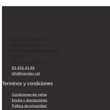
C/ Llorens i Barba, 36
08025 - Barcelona
Lunes a jueves 9h a 14h y de
15h a 18h
Viernes de 9h a 15h
93 450 43 88
info@mayday.cat
Terminos y condiciones
Condiciones de venta
Envíos y devoluciones
Política de privacidad