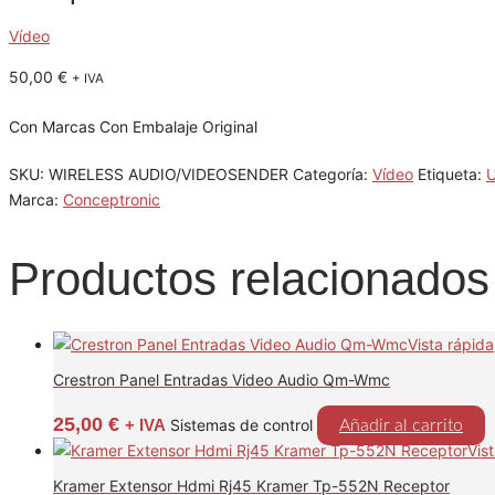
Vídeo
50,00
€
+ IVA
Con Marcas Con Embalaje Original
SKU:
WIRELESS AUDIO/VIDEOSENDER
Categoría:
Vídeo
Etiqueta:
Marca:
Conceptronic
Productos relacionados
Vista rápida
Crestron Panel Entradas Video Audio Qm-Wmc
25,00
€
+ IVA
Sistemas de control
Añadir al carrito
Vis
Kramer Extensor Hdmi Rj45 Kramer Tp-552N Receptor