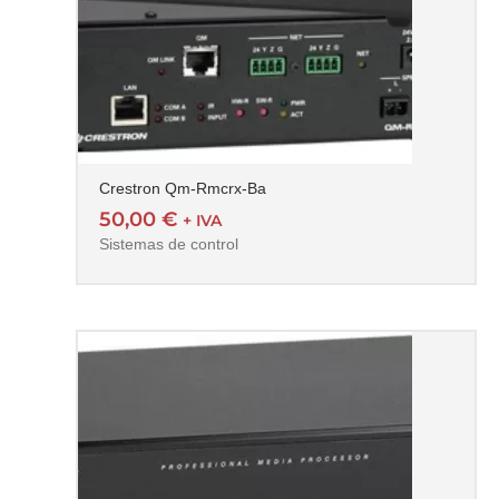
Crestron Qm-Rmcrx-Ba
50,00
€
+ IVA
Sistemas de control