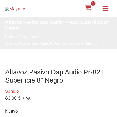
Ir
Main
al
Menu
contenido
Altavoz Pasivo Dap Audio Pr-82T Superficie 8″
Negro
Inicio
Productos
Altavoz Pasivo Dap Audio Pr-82T Superficie 8″ Negro
Altavoz Pasivo Dap Audio Pr-82T
Superficie 8″ Negro
Sonido
83,00
€
+ IVA
Nuevo